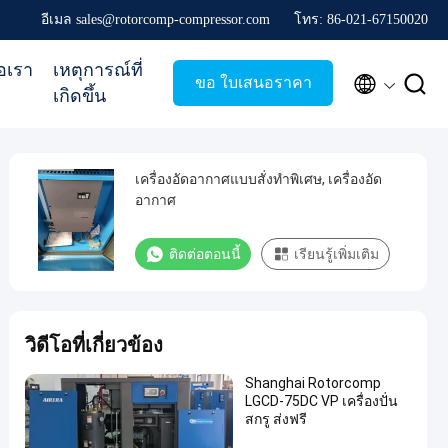
อีเมล sales@rotorcomp-compressor.com
โทร: 86-021-67150020
่อเรา
เหตุการณ์ที่


ขอ ใบเสนอราคา
เกิดขึ้น
เครื่องอัดอากาศแบบสั่งทำพิเศษ, เครื่องอัด
อากาศ
ติดต่อตอนนี้
เรียนรู้เพิ่มเติม
วิดีโอที่เกี่ยวข้อง
Shanghai Rotorcomp
LGCD-75DC VP เครื่องปั่น
สกรู ส่งฟรี