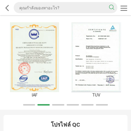
IAF
TUV
โปรไฟล์ QC