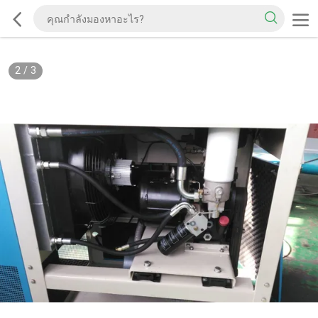
2
/
3