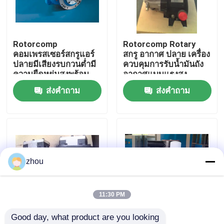
เกี่ยวกับเรา
Rotorcomp
Rotorcomp Rotary
คอมเพรสเซอร์สกรูแอร์
สกรู อากาศ ปลาย เครื่อง
ทัวร์โรงงาน
ปลายมีเสียงรบกวนต่ำมี
ควบคุมการรับนํ้ามันถัง
ความยืดหยุ่นสูงพร้อม
อากาศแบบแรงสูง
เกียร์ภายใน
ส่งคำถาม
ส่งคำถาม
ควบคุมคุณภาพ
ติดต่อเรา
ข่าว
zhou
คดี
11:30 PM
Good day, what product are you looking 
ขอใบเสนอราคา
คอมเพรสเซอร์เครื่องอัด
NK160 สกรู