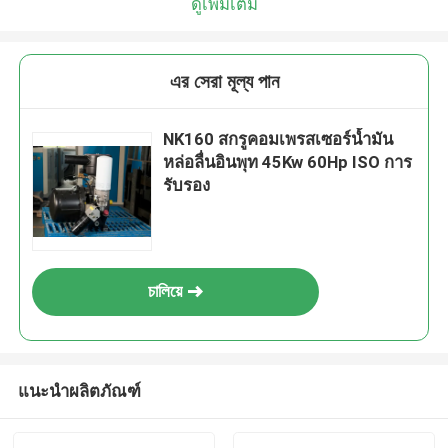
ดูเพิ่มเติม
এর সেরা মূল্য পান
NK160 สกรูคอมเพรสเซอร์น้ำมัน
หล่อลื่นอินพุท 45Kw 60Hp ISO การ
รับรอง
চালিয়ে
แนะนำผลิตภัณฑ์