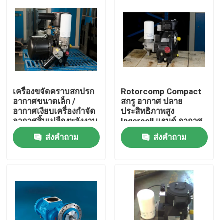
เครื่องขจัดคราบสกปรก
Rotorcomp Compact
อากาศขนาดเล็ก /
สกรู อากาศ ปลาย
อากาศเงียบเครื่องกำจัด
ประสิทธิภาพสูง
อากาศสิ้นเปลืองพลังงาน
Ingersoll แรนด์ อากาศ
ต่ำ
ปลาย
ส่งคำถาม
ส่งคำถาม
บ้าน
สินค้า
วิดีโอ