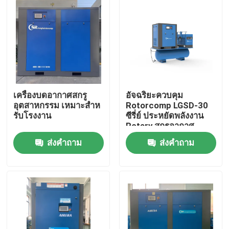
เครื่องบดอากาศสกรู
อัจฉริยะควบคุม
อุตสาหกรรม เหมาะสําห
Rotorcomp LGSD-30
รับโรงงาน
ซีรี่ย์ ประหยัดพลังงาน
Rotary สกรูอากาศ
Compressor
ส่งคำถาม
ส่งคำถาม
บ้าน
สินค้า
วิดีโอ