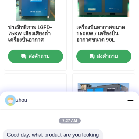
เกี่ยวกับเรา
ประสิทธิภาพ LGFD-
เครื่องปั่นอากาศขนาด
75KW เสียงเสียงต่ํา
160KW / เครื่องปั่น
ทัวร์โรงงาน
เครื่องปั่นอากาศ
อากาศขนาด 90L
ส่งคำถาม
ส่งคำถาม
ควบคุมคุณภาพ
ติดต่อเรา
ข่าว
zhou
คดี
7:27 AM
Good day, what product are you looking 
ขอใบเสนอราคา
เครื่องอัดอากาศแบบสก
คอมเพรสเซอร์สกรูสูง