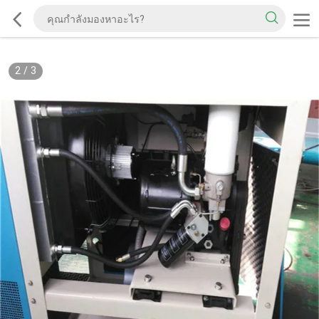
2
/
3